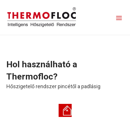
Skip
to
Home
Menu
content
Hol használható a
Thermofloc?
Hőszigetelő rendszer pincétől a padlásig