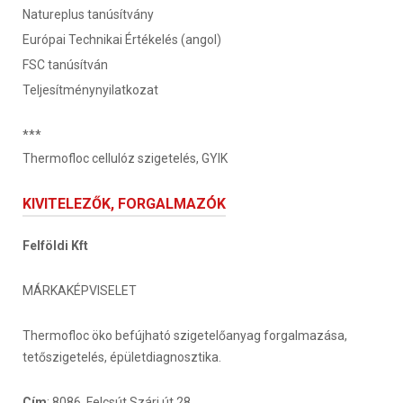
Natureplus tanúsítvány
Európai Technikai Értékelés (angol)
FSC tanúsítván
Teljesítménynyilatkozat
***
Thermofloc cellulóz szigetelés, GYIK
KIVITELEZŐK, FORGALMAZÓK
Felföldi Kft
MÁRKAKÉPVISELET
Thermofloc öko befújható szigetelőanyag forgalmazása,
tetőszigetelés, épületdiagnosztika.
Cím
: 8086. Felcsút Szári út 28.